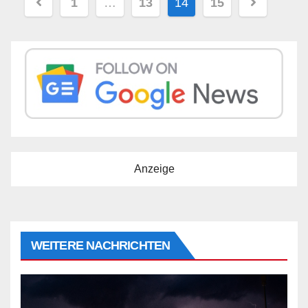
Beitragsnavigation
1
…
13
14
15
Anzeige
WEITERE NACHRICHTEN