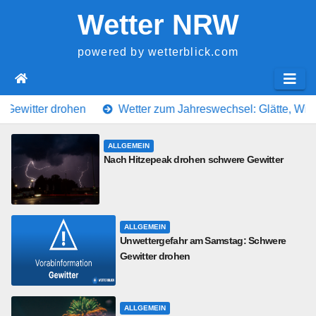
Springe
Wetter NRW
zum
Inhalt
powered by wetterblick.com
Wetter zum Jahreswechsel: Glätte, Wind und milde Tempe
ALLGEMEIN
Nach Hitzepeak drohen schwere Gewitter
ALLGEMEIN
Unwettergefahr am Samstag: Schwere
Gewitter drohen
ALLGEMEIN