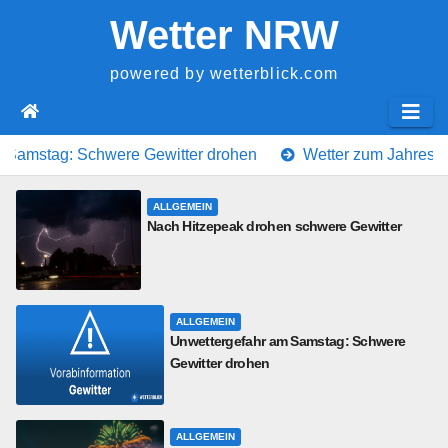
Springe
Wetter NRW
zum
Inhalt
powered by wetterblick.com
ere Gewitter drohen
Wetter zum Jahreswechsel: Glätte, 
ALLGEMEIN
Nach Hitzepeak drohen schwere Gewitter
ALLGEMEIN
Unwettergefahr am Samstag: Schwere
Gewitter drohen
ALLGEMEIN