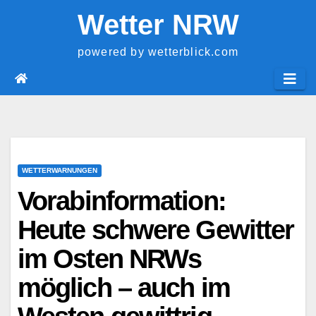
Springe
Wetter NRW
zum
Inhalt
powered by wetterblick.com
WETTERWARNUNGEN
Vorabinformation:
Heute schwere Gewitter
im Osten NRWs
möglich – auch im