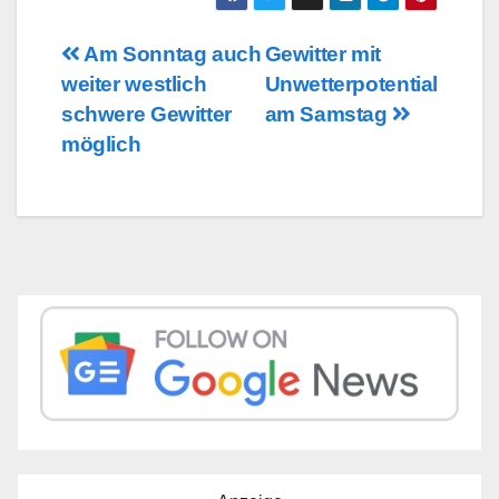
Beitragsnavigation
Am Sonntag auch
Gewitter mit
weiter westlich
Unwetterpotential
schwere Gewitter
am Samstag
möglich