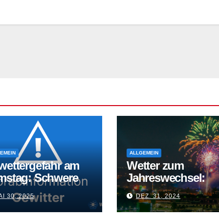
EMEIN
ALLGEMEIN
wettergefahr am
Wetter zum
mstag: Schwere
Jahreswechsel:
itter drohen
Glätte, Wind und
I 30, 2025
DEZ. 31, 2024
milde Temperatur