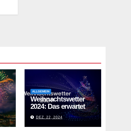
ALLGEMEIN
Weihnachtswetter
2024: Das erwartet
uns über die
DEZ. 22, 2024
en
Feiertage