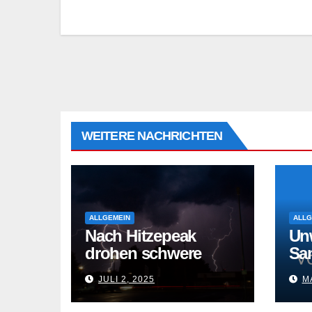
WEITERE NACHRICHTEN
ALLGEMEIN
ALLG
Nach Hitzepeak
Un
drohen schwere
Sa
Gewitter
Gew
JULI 2, 2025
MA