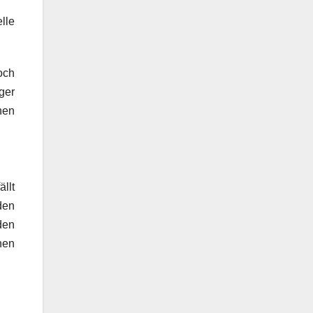
lle
och
ger
hen
llt
den
den
nen