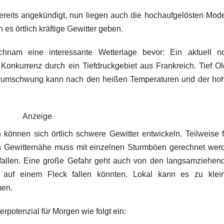
reits angekündigt, nun liegen auch die hochaufgelösten Mode
 es örtlich kräftige Gewitter geben.
hnam eine interessante Wetterlage bevor: Ein aktuell n
onkurrenz durch ein Tiefdruckgebiet aus Frankreich. Tief Ol
erumschwung kann nach den heißen Temperaturen und der ho
Anzeige
önnen sich örtlich schwere Gewitter entwickeln. Teilweise fä
. In Gewitternähe muss mit einzelnen Sturmböen gerechnet wer
fallen. Eine große Gefahr geht auch von den langsamziehen
auf einem Fleck fallen könnten. Lokal kann es zu klei
men.
rpotenzial für Morgen wie folgt ein: