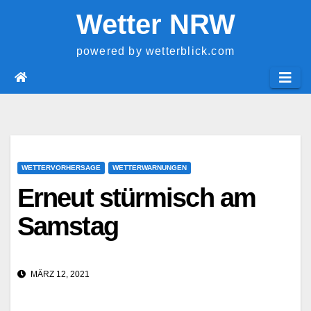
Springe
Wetter NRW
zum
Inhalt
powered by wetterblick.com
WETTERVORHERSAGE
WETTERWARNUNGEN
Erneut stürmisch am
Samstag
MÄRZ 12, 2021