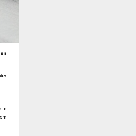
gen
ter
vom
lem