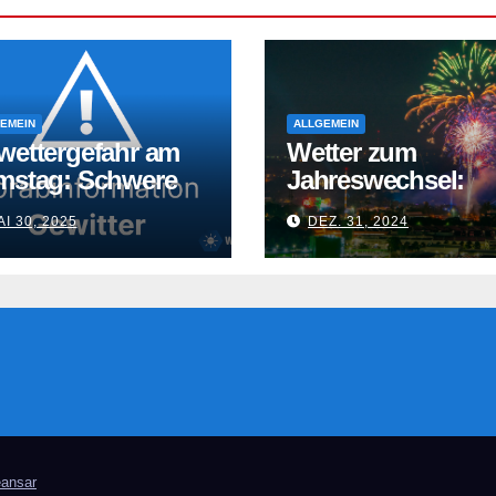
EMEIN
ALLGEMEIN
wettergefahr am
Wetter zum
mstag: Schwere
Jahreswechsel:
itter drohen
Glätte, Wind und
I 30, 2025
DEZ. 31, 2024
milde Temperatur
ansar