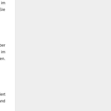
 im
Sie
ber
 im
en.
ert
and