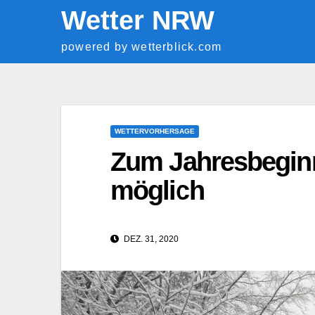
Springe
Wetter NRW
zum
powered by wetterblick.com
Inhalt
WETTERVORHERSAGE
Zum Jahresbeginn
möglich
DEZ. 31, 2020