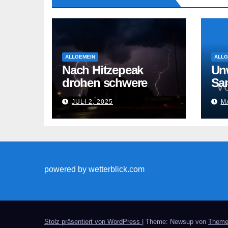
ALLGEMEIN
ALLG
Nach Hitzepeak
Un
drohen schwere
Sa
Gewitter
Gew
JULI 2, 2025
MA
powered by wetterblick.com
Stolz präsentiert von WordPress
|
Theme: Newsup von
Theme