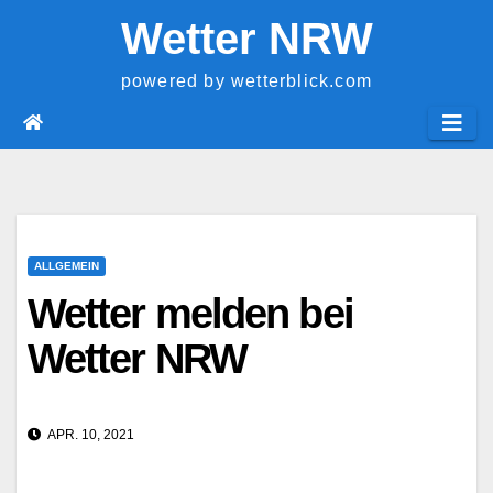
Springe
Wetter NRW
zum
Inhalt
powered by wetterblick.com
ALLGEMEIN
Wetter melden bei
Wetter NRW
APR. 10, 2021