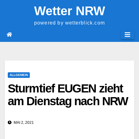
Springe
Wetter NRW
zum
Inhalt
powered by wetterblick.com
ALLGEMEIN
Sturmtief EUGEN zieht
am Dienstag nach NRW
MAI 2, 2021