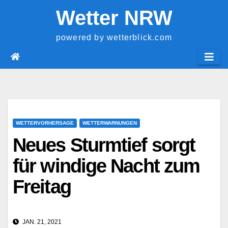
Springe
Wetter NRW
zum
Inhalt
powered by wetterblick.com
WETTERVORHERSAGE
WETTERWARNUNGEN
Neues Sturmtief sorgt
für windige Nacht zum
Freitag
JAN. 21, 2021