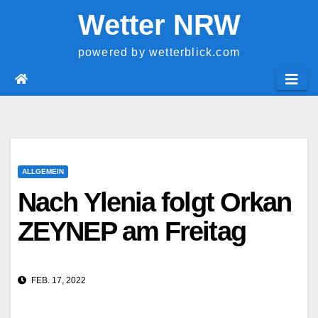
Springe
Wetter NRW
zum
Inhalt
powered by wetterblick.com
ALLGEMEIN
Nach Ylenia folgt Orkan
ZEYNEP am Freitag
FEB. 17, 2022