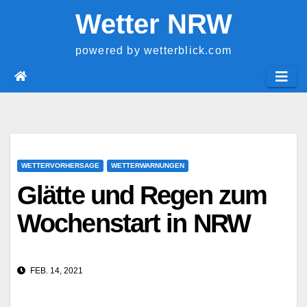
Springe
Wetter NRW
zum
Inhalt
powered by wetterblick.com
WETTERVORHERSAGE
WETTERWARNUNGEN
Glätte und Regen zum
Wochenstart in NRW
FEB. 14, 2021